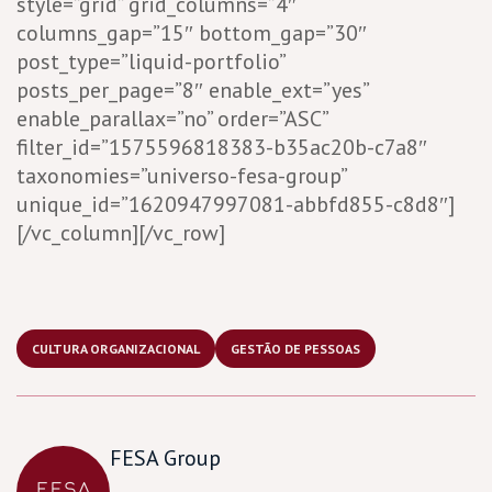
style=”grid” grid_columns=”4″
columns_gap=”15″ bottom_gap=”30″
post_type=”liquid-portfolio”
posts_per_page=”8″ enable_ext=”yes”
enable_parallax=”no” order=”ASC”
filter_id=”1575596818383-b35ac20b-c7a8″
taxonomies=”universo-fesa-group”
unique_id=”1620947997081-abbfd855-c8d8″]
[/vc_column][/vc_row]
CULTURA ORGANIZACIONAL
GESTÃO DE PESSOAS
FESA Group