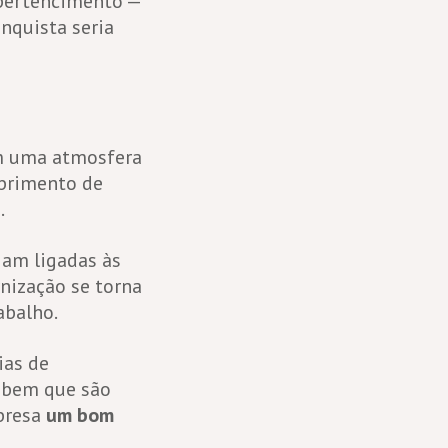
 pertencimento —
nquista seria
em uma atmosfera
mprimento de
.
jam ligadas às
rnização se torna
abalho.
ias de
cebem que são
mpresa
um bom