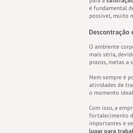
para a
satisfaçã
é fundamental de
possível, muito 
Descontração 
O ambiente corpo
mais séria, devi
prazos, metas a 
Nem sempre é pos
atividades de tra
o momento ideal
Com isso, a empr
fortalecimento 
importantes e se
lugar para traba