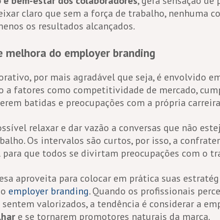
o e bem-estar dos colaboradores
, gera sensação de
ixar claro que sem a força de trabalho, nenhuma co
menos os resultados alcançados.
e melhora do employer branding
rativo, por mais agradável que seja, é envolvido 
do a fatores como competitividade de mercado, cu
serem batidas e preocupações com a própria carreira
sível relaxar e dar vazão a conversas que não este
balho. Os intervalos são curtos, por isso, a confrate
 para que todos se divirtam preocupações com o tr
esa aproveita para colocar em prática suas estratég
do
employer branding
. Quando os profissionais per
 sentem valorizados, a tendência é considerar a e
lhar
e se tornarem promotores naturais da marca.