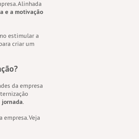
mpresa. Alinhada
a e a motivação
mo estimular a
 para criar um
ação?
dades da empresa
aternização
 jornada
.
 empresa. Veja