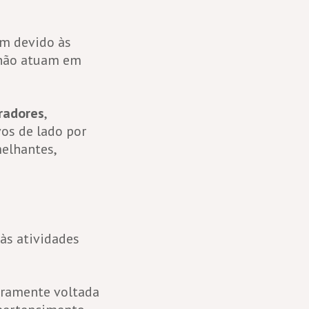
em devido às
 não atuam em
radores
,
vos de lado por
melhantes,
às atividades
iramente voltada