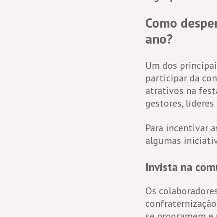
Como desper
ano?
Um dos principai
participar da co
atrativos na fes
gestores, líderes
Para incentivar 
algumas iniciati
Invista na com
Os colaboradores
confraternização
se programem e 