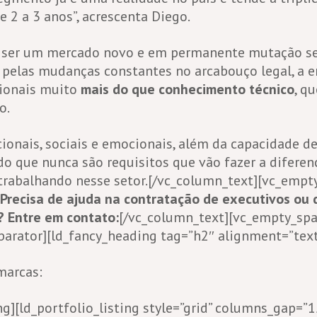
 2 a 3 anos”, acrescenta Diego.
or ser um mercado novo e em permanente mutação se
 pelas mudanças constantes no arcabouço legal, a e
sionais muito
mais do que conhecimento técnico
, q
o.
cionais, sociais e emocionais, além da capacidade d
o que nunca são requisitos que vão fazer a difere
trabalhando nesse setor.[/vc_column_text][vc_empt
Precisa de ajuda na contratação de executivos ou
? Entre em contato:
[/vc_column_text][vc_empty_spa
parator][ld_fancy_heading tag=”h2″ alignment=”text
marcas:
ng][ld_portfolio_listing style=”grid” columns_gap=”1