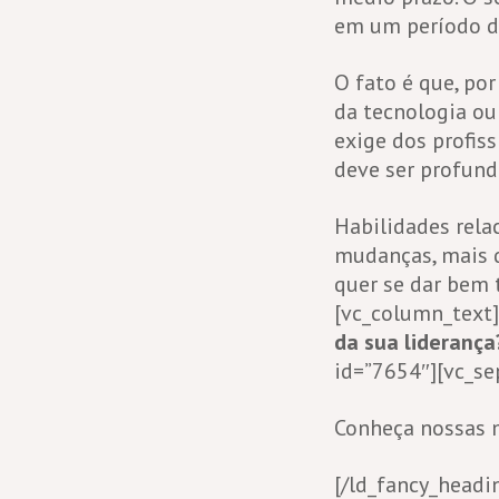
em um período de
O fato é que, p
da tecnologia ou
exige dos profis
deve ser profund
Habilidades rela
mudanças, mais d
quer se dar bem 
[vc_column_text]
da sua liderança
id=”7654″][vc_se
Conheça nossas 
[/ld_fancy_headi