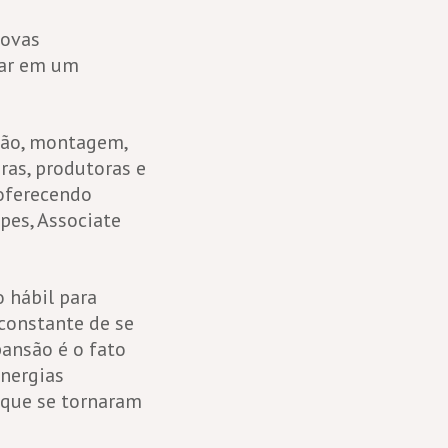
novas
ar em um
ação, montagem,
ras, produtoras e
 oferecendo
pes, Associate
 hábil para
constante de se
ansão é o fato
Energias
 que se tornaram