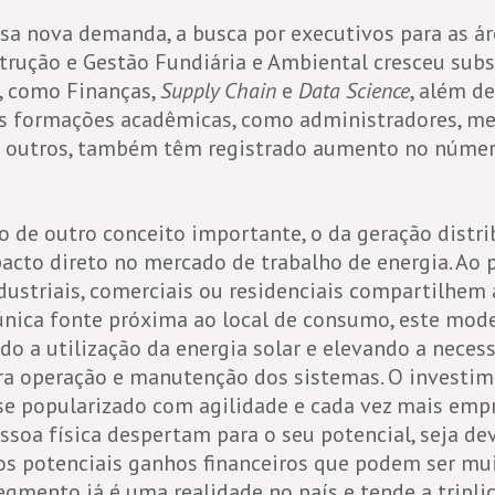
ssa nova demanda, a busca por executivos para as ár
trução e Gestão Fundiária e Ambiental cresceu sub
, como Finanças,
Supply Chain
e
Data Science
, além de
s formações acadêmicas, como administradores, me
e outros, também têm registrado aumento no númer
 de outro conceito importante, o da geração distr
cto direto no mercado de trabalho de energia. Ao 
ustriais, comerciais ou residenciais compartilhem 
nica fonte próxima ao local de consumo, este mode
do a utilização da energia solar e elevando a neces
ara operação e manutenção dos sistemas. O investi
se popularizado com agilidade e cada vez mais emp
soa física despertam para o seu potencial, seja de
os potenciais ganhos financeiros que podem ser mui
egmento já é uma realidade no país e tende a tripl