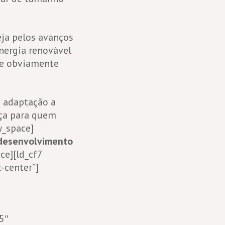
ja pelos avanços
nergia renovável
ue obviamente
e adaptação a
nça para quem
y_space]
 desenvolvimento
ce][ld_cf7
-center”]
5″