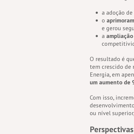
a adoção d
o
aprimoram
e gerou segu
a
ampliação 
competitivid
O resultado é qu
tem crescido de 
Energia, em apen
um aumento de
Com isso, increm
desenvolvimento,
ou nível superio
Perspectiva