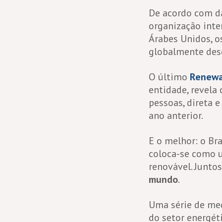
De acordo com da
organização int
Árabes Unidos, o
globalmente des
O último
Renewa
entidade, revela
pessoas, direta 
ano anterior.
E o melhor: o Bra
coloca-se como u
renovável. Junto
mundo
.
Uma série de med
do setor energéti