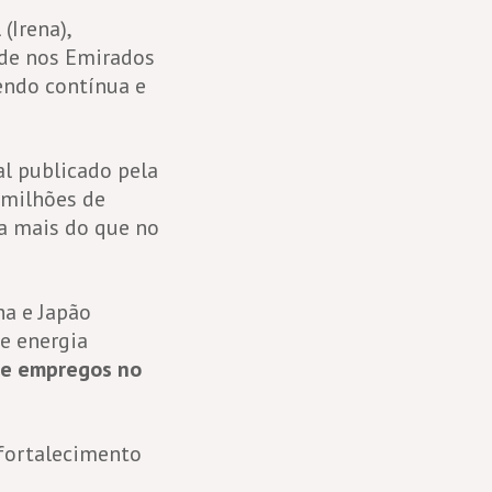
(Irena),
de nos Emirados
endo contínua e
al publicado pela
 milhões de
 a mais do que no
ha e Japão
e energia
de empregos no
 fortalecimento