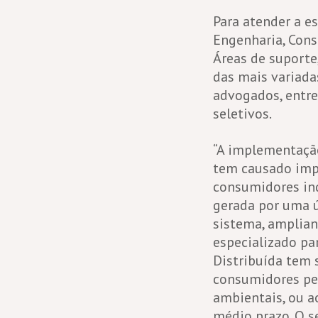
Para atender a e
Engenharia, Cons
Áreas de suporte
das mais variada
advogados, entr
seletivos.
“A implementação
tem causado impa
consumidores ind
gerada por uma ú
sistema, amplian
especializado p
Distribuída tem 
consumidores pes
ambientais, ou a
médio prazo. O s