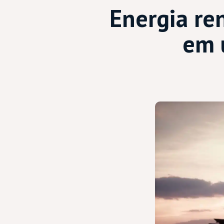
Energia re
em 