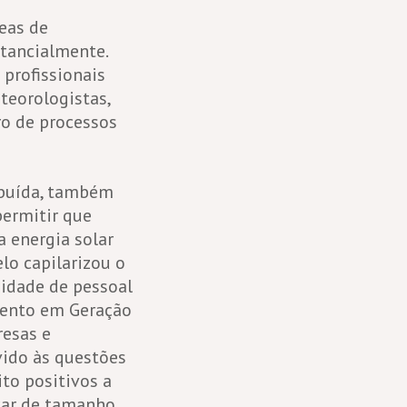
eas de
stancialmente.
 profissionais
teorologistas,
o de processos
ibuída, também
permitir que
a energia solar
lo capilarizou o
sidade de pessoal
mento em Geração
resas e
vido às questões
to positivos a
icar de tamanho