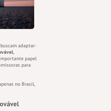
s buscam adaptar-
ovável
,
 importante papel
omissoras para
penas no Brasil,
novável