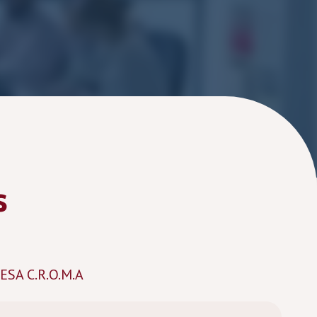
s
FESA C.R.O.M.A