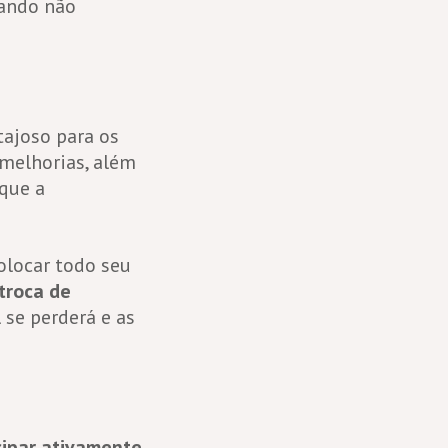
uando não
tajoso para os
 melhorias, além
que a
olocar todo seu
troca de
l se perderá e as
cipar ativamente