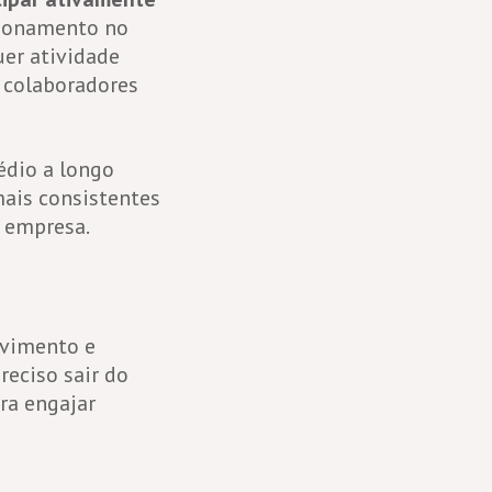
cionamento no
uer atividade
 colaboradores
édio a longo
mais consistentes
 empresa.
lvimento e
reciso sair do
ra engajar