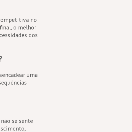
competitiva no
Afinal, o melhor
ecessidades dos
?
esencadear uma
nsequências
 não se sente
escimento,