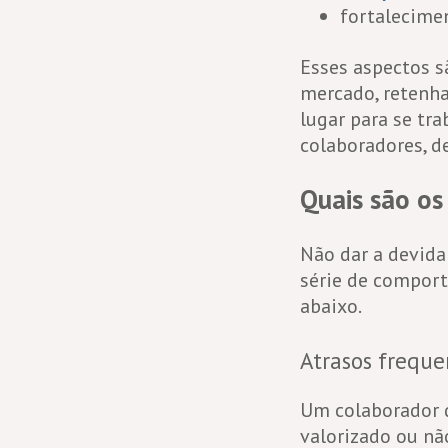
fortalecime
Esses aspectos 
mercado,
r
etenha
lugar para se tr
colaboradores, d
Quais são os
Não dar a devid
série de comport
abaixo.
Atrasos freque
Um colaborador 
valorizado ou nã