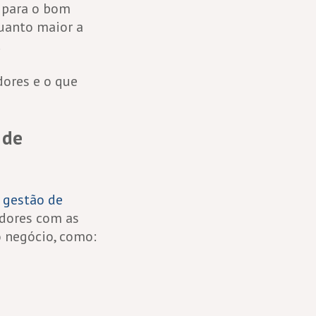
 para o bom
uanto maior a
.
dores e o que
 de
 gestão de
dores com as
o negócio, como: