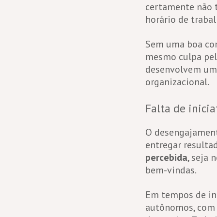
certamente não t
horário de traba
Sem uma boa cone
mesmo culpa pelo
desenvolvem u
organizacional.
Falta de inicia
O desengajamento
entregar resulta
percebida
, seja 
bem-vindas.
Em tempos de ino
autônomos, com c