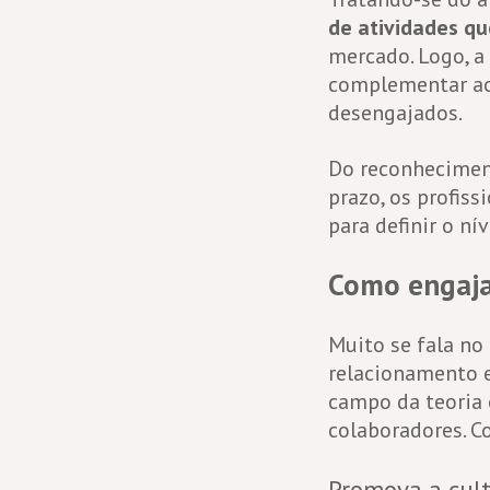
de atividades q
mercado. Logo, a
complementar ao 
desengajados.
Do reconheciment
prazo, os profis
para definir o n
Como engaja
Muito se fala n
relacionamento en
campo da teoria 
colaboradores. C
Promova a cul